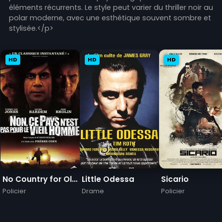
éléments récurrents. Le style peut varier du thriller noir au
polar moderne, avec une esthétique souvent sombre et
stylisée.</p>
HD
HD
HD
No Country for Old Men - Non, ce pays n'est pas pour le vieil homme
Little Odessa
Sicario
Policier
Drame
Policier